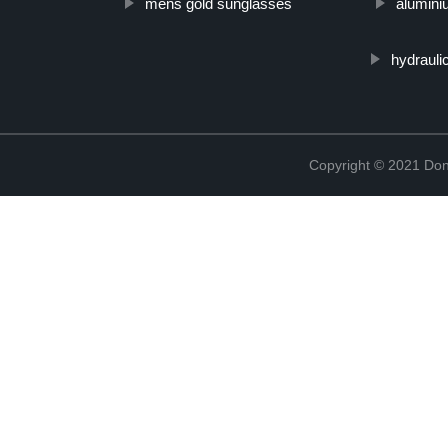
mens gold sunglasses
alumini
hydrauli
Copyright © 2021 Don