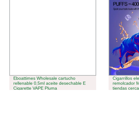
Cigarrillos electrónicos OEM
18000puffs 
remolcador Mega 4000bocanadas Vape
malla bobina
tiendas cerca de mí
con pantalla