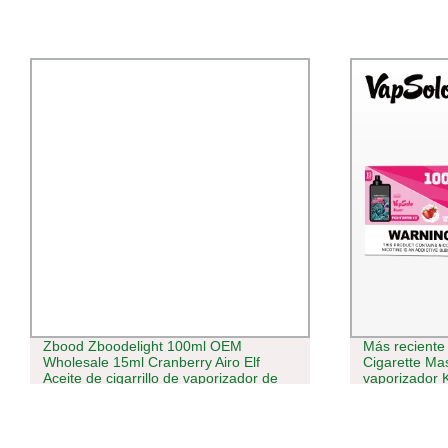
Más reciente Pod Systemvape Pen E
Vapomesi EU
Cigarette Master 10000 Puff
18ml Screen 
vaporizador Kit de inicio VAPE para
Puff Al Fakh
dispositivo recargable
Vaporizer Bar
Wholesale I 