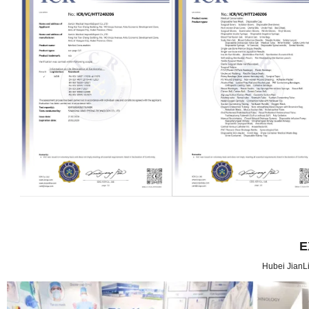
E
Hubei JianLi