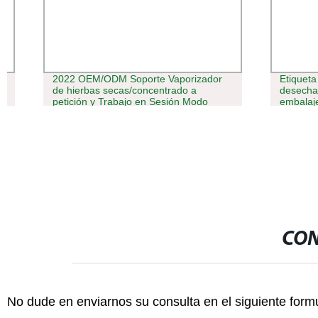
2022 OEM/ODM Soporte Vaporizador
Etiqueta bla
de hierbas secas/concentrado a
desechable 
petición y Trabajo en Sesión Modo
embalaje OE
pluma portátil estilo fábrica VAPE
aceite
CON
No dude en enviarnos su consulta en el siguiente form