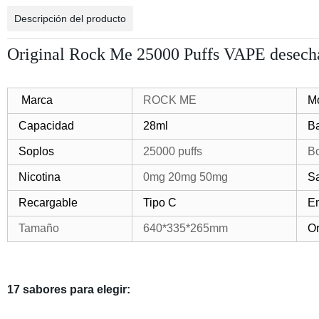
Descripción del producto
Original Rock Me 25000 Puffs VAPE desechab
Marca
ROCK ME
M
Capacidad
28ml
Ba
Soplos
25000 puffs
B
Nicotina
0mg 20mg 50mg
S
Recargable
Tipo C
E
Tamaño
640*335*265mm
Or
17 sabores para elegir: