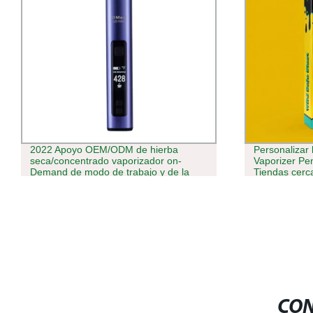
2022 Apoyo OEM/ODM de hierba
Personalizar
seca/concentrado vaporizador on-
Vaporizer Pe
Demand de modo de trabajo y de la
Tiendas cerc
sesión estilo de pluma de portátil
Runtz desec
alimentación seca mayorista
vaporizador
CON