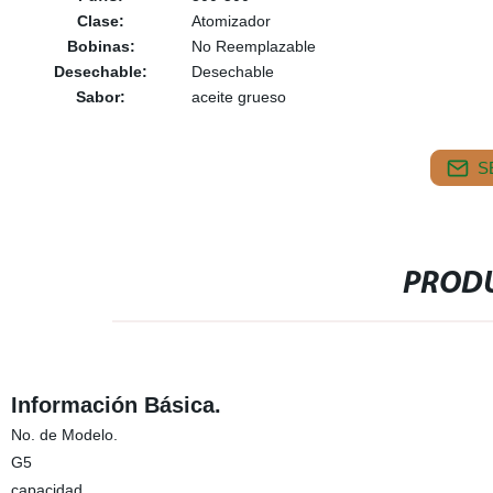
Clase:
Atomizador
Bobinas:
No Reemplazable
Desechable:
Desechable
Sabor:
aceite grueso
S
PRODU
Información Básica.
No. de Modelo.
G5
capacidad