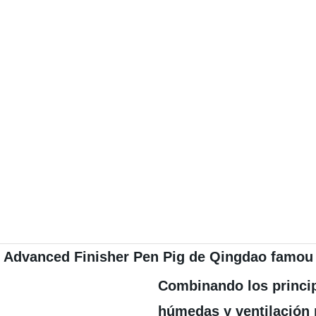
s Advanced Finisher Pen Pig de Qingdao famou
Combinando los princip
húmedas y ventilación p