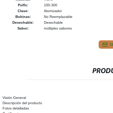
Puffs:
100-300
Clase:
Atomizador
Bobinas:
No Reemplazable
Desechable:
Desechable
Sabor:
múltiples sabores
S
PRODU
Visión General
Descripción del producto
Fotos detalladas