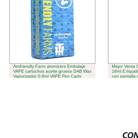
Mejor Venta Distribuidores precargados
Comercio al 
18ml E líquido 15000 Puffs VAPE Pluma
desechables 
con pantalla digital Hot Sell Reino Unido
inhalaciones c
EU rellenable vacío VAPE 15K pluma de
desechables 
Hookah
CON