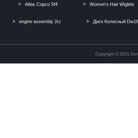
Atlas Copco Sf4
Women's Hair Wiglets
engine assembly 2rz
Диск Колесный Dw1
Copyright © 2021 Don