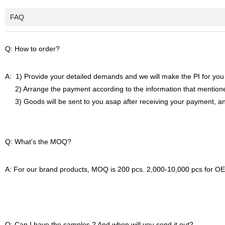
FAQ
Q: How to order?
A: 1) Provide your detailed demands and we will make the PI for you 
2) Arrange the payment according to the information that mentioned
3) Goods will be sent to you asap after receiving your payment, an
Q: What's the MOQ?
A: For our brand products, MOQ is 200 pcs. 2,000-10,000 pcs for OE
Q: Can I have the samples ? And when will you send it out?