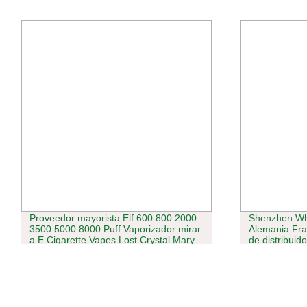
Proveedor mayorista Elf 600 800 2000
Shenzhen Wh
3500 5000 8000 Puff Vaporizador mirar
Alemania Fra
a E Cigarette Vapes Lost Crystal Mary
de distribuid
Fume 13ml E Shisha Bang BC5000
Reino Unido 
lápiz desechable VAPE