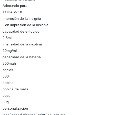
Adecuado para
TODAS> 18
Impresión de la insignia
Con impresión de la insignia
capacidad de e-líquido
2,8ml
intensidad de la nicotina
20mg/ml
capacidad de la batería
500mah
soplos
800
bobina
bobina de malla
peso
30g
personalización
logo/ sabor/ nicotina/ color/ envase etc.