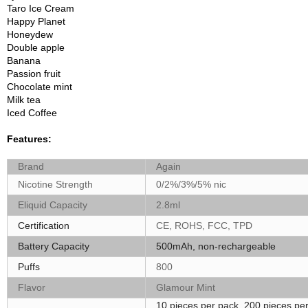
Taro Ice Cream
Happy Planet
Honeydew
Double apple
Banana
Passion fruit
Chocolate mint
Milk tea
Iced Coffee
Features:
Brand
Again
Nicotine Strength
0/2%/3%/5% nic
Eliquid Capacity
2.8ml
Certification
CE, ROHS, FCC, TPD
Battery Capacity
500mAh, non-rechargeable
Puffs
800
Flavor
Glamour Mint
10 pieces per pack, 200 pieces pe