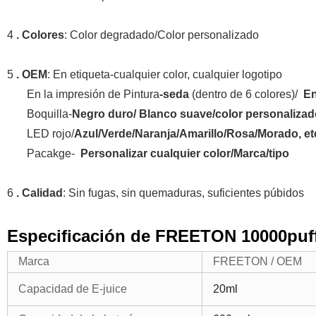
4
. Colores
: Color degradado/Color personalizado
5
. OEM
: En etiqueta-cualquier color, cualquier logotipo
En la impresión de Pintura
-seda
(dentro de 6 colores)/
En
Boquilla-
Negro duro/ Blanco suave/color personaliza
LED rojo/
Azul/Verde/Naranja/Amarillo/Rosa/Morado, et
Pacakge-
Personalizar cualquier color/Marca/tipo
6
. Calidad
: Sin fugas, sin quemaduras, suficientes púbidos
Especificación de FREETON 10000puffs
Marca
FREETON / OEM
Capacidad de E-juice
20ml