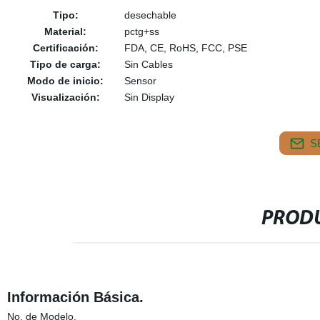
Tipo:
desechable
Material:
pctg+ss
Certificación:
FDA, CE, RoHS, FCC, PSE
Tipo de carga:
Sin Cables
Modo de inicio:
Sensor
Visualización:
Sin Display
S
PRODU
Información Básica.
No. de Modelo.