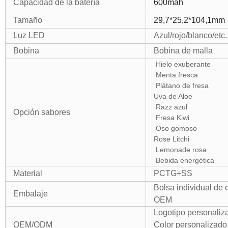
Capacidad de la batería
600mah
Tamaño
29,7*25,2*104,1mm
Luz LED
Azul/rojo/blanco/etc.
Bobina
Bobina de malla
Hielo exuberante
Menta fresca
Plátano de fresa
Uva de Aloe
Razz azul
Opción sabores
Fresa Kiwi
Oso gomoso
Rose Litchi
Lemonade rosa
Bebida energética
Material
PCTG+SS
Bolsa individual de 
Embalaje
OEM
Logotipo personaliz
OEM/ODM
Color personalizado