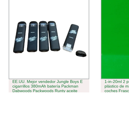
1-in-20ml 2 pluma de retoque para el
Randm E-Liqu
plástico de mascotas de pintura de
Factory UK s
coches Frasco con cepillo y aplicador
NIC Podós SA
sellado con tapón empaquetado en
de vapor al 
Caja