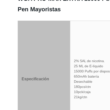
Pen Mayoristas
2% SAL de nicotina.
25 ML de E-líquido
15000 Puffs por disposi
650mAh batería
Especificación
Desechable
180pcs/ctn
10pck/caja
21kg/ctn