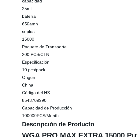
capacidad
25ml
batería
650amh
soplos
15000
Paquete de Transporte
200 PCS/CTN
Especificación
10 pcs/pack
Origen
China
Código del HS
8543709990
Capacidad de Producción
100000PCS/Month
Descripción de Producto
WGA PRO MAX EXTRA 15000 Puffs