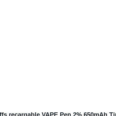
 recargable VAPE Pen 2% 650mAh Tip