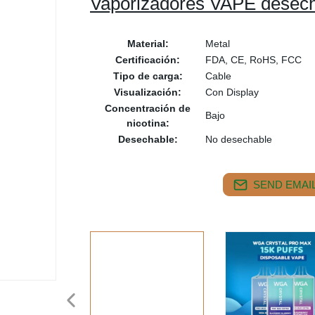
Vaporizadores VAPE desec
Material:
Metal
Certificación:
FDA, CE, RoHS, FCC
Tipo de carga:
Cable
Visualización:
Con Display
Concentración de
Bajo
nicotina:
Desechable:
No desechable
SEND EMAIL