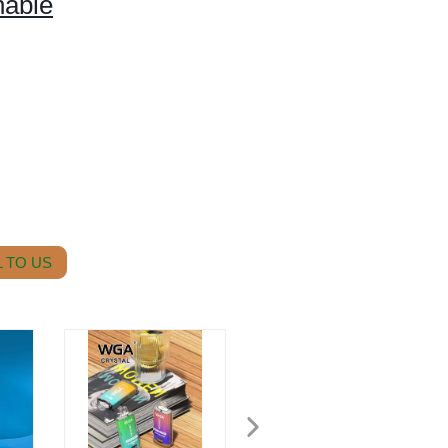
hable
 TO US