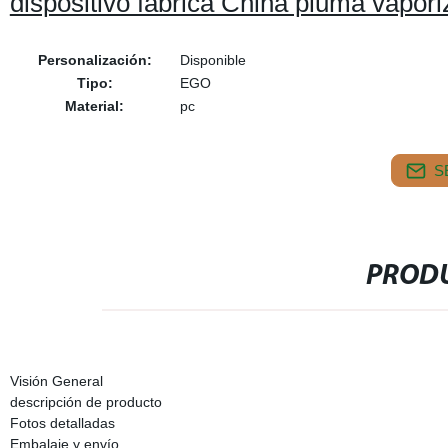
dispositivo fábrica China pluma vapor
Personalización:
Disponible
Tipo:
EGO
Material:
pc
S
PRODU
Visión General
descripción de producto
Fotos detalladas
Embalaje y envío