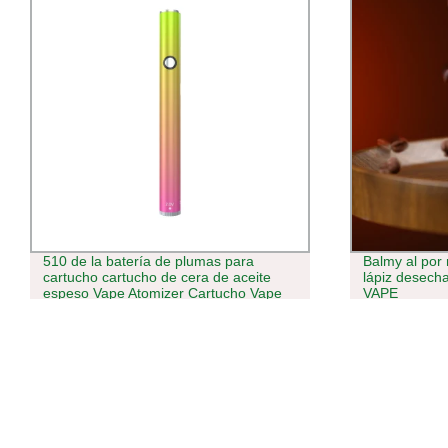
Balmy al por mayor Go 600 Puffs Pod
Lápiz desecha
lápiz desechable electrónico Cigarette
de espelince 
VAPE
de galletas b