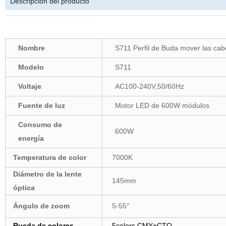
Descripción del producto
Nombre
S711 Perfil de Buda mover las ca
Modelo
S711
Voltaje
AC100-240V,50/60Hz
Fuente de luz
Motor LED de 600W módulos
Consumo de
600W
energía
Temperatura de color
7000K
Diámetro de la lente
145mm
óptica
Ángulo de zoom
5-55°
Rueda de colores
5colors,CMY+CTO