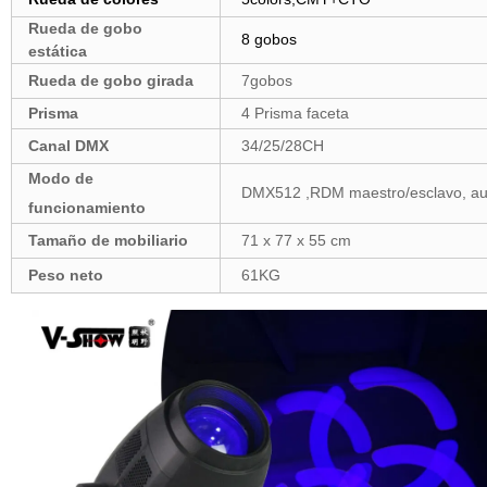
Rueda de gobo
8 gobos
estática
Rueda de gobo girada
7gobos
Prisma
4 Prisma faceta
Canal DMX
34/25/28CH
Modo de
DMX512 ,RDM maestro/esclavo, auto
funcionamiento
Tamaño de mobiliario
71 x 77 x 55 cm
Peso neto
61KG