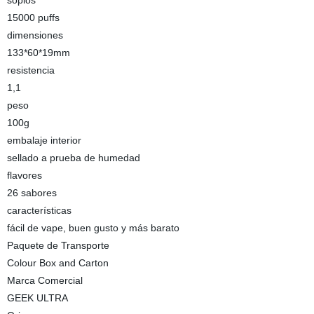
soplos
15000 puffs
dimensiones
133*60*19mm
resistencia
1,1
peso
100g
embalaje interior
sellado a prueba de humedad
flavores
26 sabores
características
fácil de vape, buen gusto y más barato
Paquete de Transporte
Colour Box and Carton
Marca Comercial
GEEK ULTRA