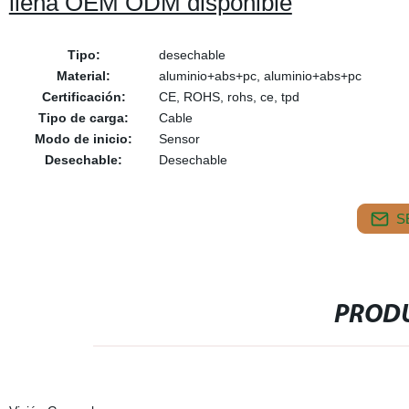
llena OEM ODM disponible
Tipo:
desechable
Material:
aluminio+abs+pc, aluminio+abs+pc
Certificación:
CE, ROHS, rohs, ce, tpd
Tipo de carga:
Cable
Modo de inicio:
Sensor
Desechable:
Desechable
S
PRODU