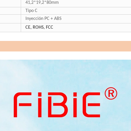
41,2*19,2*80mm
Tipo C
Inyección PC + ABS
CE, ROHS, FCC