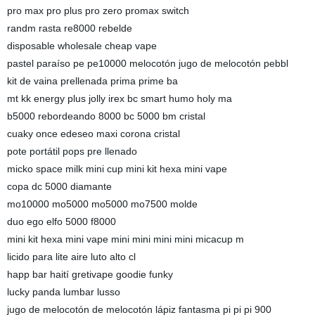
pro max pro plus pro zero promax switch
randm rasta re8000 rebelde
disposable wholesale cheap vape
pastel paraíso pe pe10000 melocotón jugo de melocotón pebbl
kit de vaina prellenada prima prime ba
mt kk energy plus jolly irex bc smart humo holy ma
b5000 rebordeando 8000 bc 5000 bm cristal
cuaky once edeseo maxi corona cristal
pote portátil pops pre llenado
micko space milk mini cup mini kit hexa mini vape
copa dc 5000 diamante
mo10000 mo5000 mo5000 mo7500 molde
duo ego elfo 5000 f8000
mini kit hexa mini vape mini mini mini mini micacup m
licido para lite aire luto alto cl
happ bar haití gretivape goodie funky
lucky panda lumbar lusso
jugo de melocotón de melocotón lápiz fantasma pi pi pi 900