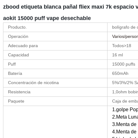
zbood etiqueta blanca pañal fliex maxi 7k espacio v
aokit 15000 puff vape desechable
Producto.
bolígrafo de 
Operación
Varios/perso
Adecuado para
Todos>18
Capacidad
16 ml
Puff
15000 puffs
Batería
650mAh
Concentración de nicotina
5%/3%/2% SA
Resistencia
1,0ohm bobin
Paquete
Caja de embal
1.golpe Po
2.Meta Lun
3.Menta de
4.Menta de