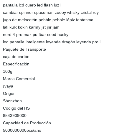
pantalla lcd cuero led flash luz l
cambiar spinner spaceman zooey whisky cristal rey
jugo de melocotón pebble pebble lápiz fantasma
lafi kulx kokin karmy jst jnr jam
nord 4 pro max puffbar sood husky
led pantalla inteligente leyenda dragón leyenda pro l
Paquete de Transporte
caja de cartón
Especificación
100g
Marca Comercial
¡vaya
Origen
Shenzhen
Código del HS
8543909000
Capacidad de Producción
5000000000pcs/año