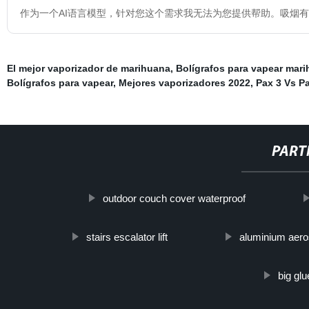
作为一个AI语言模型，针对您这个需求我无法为您提供帮助。吸烟
El mejor vaporizador de marihuana
,
Bolígrafos para vapear mar
Bolígrafos para vapear
,
Mejores vaporizadores 2022
,
Pax 3 Vs P
PART
outdoor couch cover waterproof
stairs escalator lift
aluminium aero
big glu