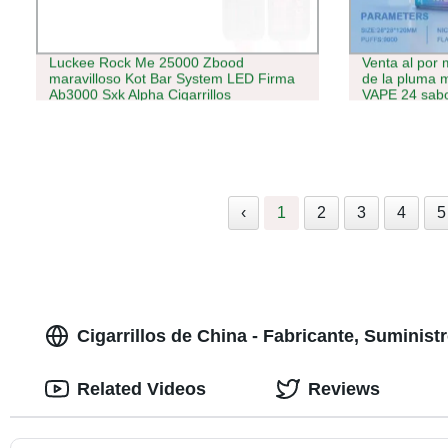
Luckee Rock Me 25000 Zbood
Venta al por 
maravilloso Kot Bar System LED Firma
de la pluma 
Ab3000 Sxk Alpha Cigarrillos
VAPE 24 sabor
electrónicos VAPE desechable
0% 2% 5% me
‹
1
2
3
4
5
Cigarrillos de China - Fabricante, Suminis
Related Videos
Reviews