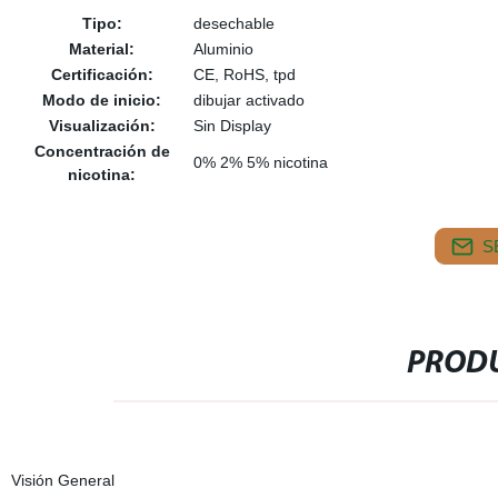
Tipo:
desechable
Material:
Aluminio
Certificación:
CE, RoHS, tpd
Modo de inicio:
dibujar activado
Visualización:
Sin Display
Concentración de
0% 2% 5% nicotina
nicotina:
S
PRODU
Visión General