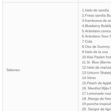
1.hielo de sandía
2.Fresa sandía B
3.frambuesa de a
4.Blueberry Bubb
5.Arándano cerez
6.Arándano Sour 
7.Cola
8.Oso de Gummy
9.hielo de la uva
10.Kiwi Pasión fr
11.Sr. Blue (Berrie
12.hielo de manza
Sabores:
13.Unicorn Shake
14.Vimto
15.Peach de Appl
16. Menthol Mjito 
17.Lemonade rosa (
18. Mango de fres
19.ponche tropic
20. Sangre de tig