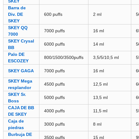
SKEY
Barra de
Div. DE
600 puffs
2 ml
5
SKEY
SKEY QQ
7000 puffs
16 ml
6
7000
SKEY Crysal
6000 puffs
14 ml
5
BB
Palo DE
800/1500/3500puffs
3,5/5/10,5 ml
5
ESCOZEY
SKEY GAGA
7000 puffs
16 ml
6
SKEY Mega
4500 puffs
12,5 ml
6
resplandor
SKEY Sr.
5000 puffs
13,5 ml
6
Boss
CAJA DE BB
4000 puffs
11,5 ml
5
DE SKEY
Caja de
3000 puffs
8 ml
5
piedras
Burbuja DE
3500 puffs
15 ml
9