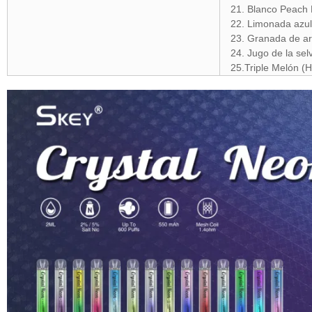
21. Blanco Peach
22. Limonada azu
23. Granada de a
24. Jugo de la se
25.Triple Melón 