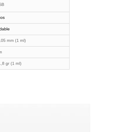
SB
ios
idable
 105 mm (1 ml)
m
1,8 gr (1 ml)