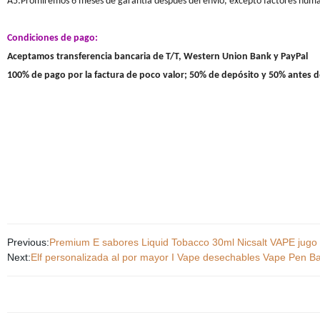
A5:Promiremos 6 meses de garantía después del envío, excepto factores hum
Condiciones de pago:
Aceptamos transferencia bancaria de T/T, Western Union Bank y PayPal
100% de pago por la factura de poco valor; 50% de depósito y 50% antes de 
Previous:
Premium E sabores Liquid Tobacco 30ml Nicsalt VAPE jugo de
Next:
Elf personalizada al por mayor I Vape desechables Vape Pen Ba