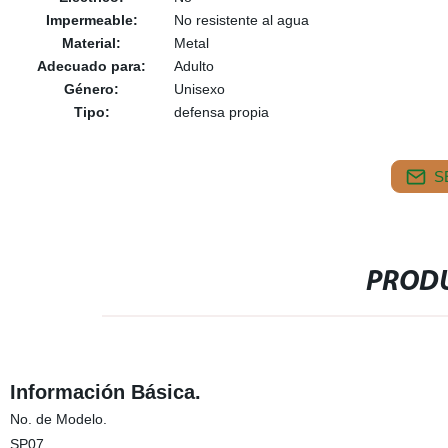
Impermeable:
No resistente al agua
Material:
Metal
Adecuado para:
Adulto
Género:
Unisexo
Tipo:
defensa propia
S
PRODU
Información Básica.
No. de Modelo.
SP07