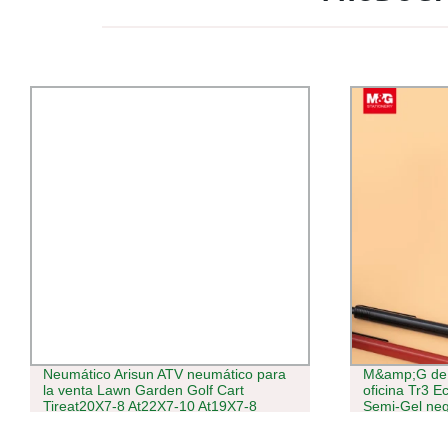
Neumático Arisun ATV neumático para
M&amp;G de 
la venta Lawn Garden Golf Cart
oficina Tr3 E
Tireat20X7-8 At22X7-10 At19X7-8
Semi-Gel ne
At22X10-8 At22X10-10 At20X10-9
18X9.50-8 22X10.00-10