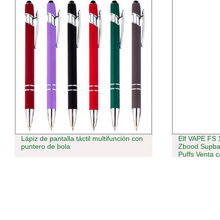
Elf VAPE FS 18000 Puff Envío rápido
600+ bocana
Zbood Supbar me Kit 16000 15000
desechables s
Puffs Venta caliente Sigaret VAPE