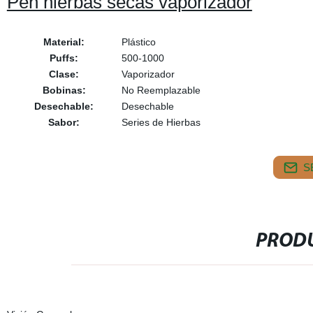
Pen hierbas secas vaporizador
Material:
Plástico
Puffs:
500-1000
Clase:
Vaporizador
Bobinas:
No Reemplazable
Desechable:
Desechable
Sabor:
Series de Hierbas
S
PRODU