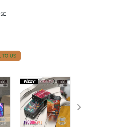
PSE
 TO US