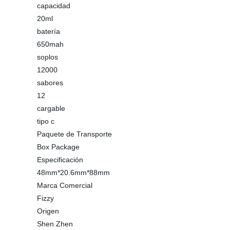
capacidad
20ml
batería
650mah
soplos
12000
sabores
12
cargable
tipo c
Paquete de Transporte
Box Package
Especificación
48mm*20.6mm*88mm
Marca Comercial
Fizzy
Origen
Shen Zhen