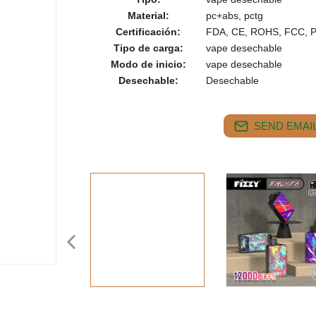
Material:
pc+abs, pctg
Certificación:
FDA, CE, ROHS, FCC, 
Tipo de carga:
vape desechable
Modo de inicio:
vape desechable
Desechable:
Desechable
SEND EMAIL