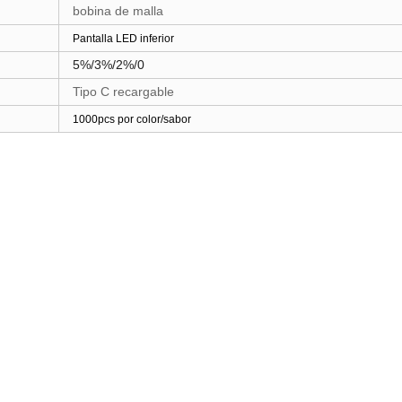
bobina de malla
Pantalla LED inferior
5%/3%/2%/0
Tipo C recargable
1000pcs por color/sabor