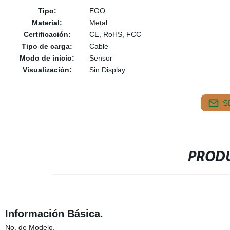
Tipo:
EGO
Material:
Metal
Certificación:
CE, RoHS, FCC
Tipo de carga:
Cable
Modo de inicio:
Sensor
Visualización:
Sin Display
S
PRODU
Información Básica.
No. de Modelo.