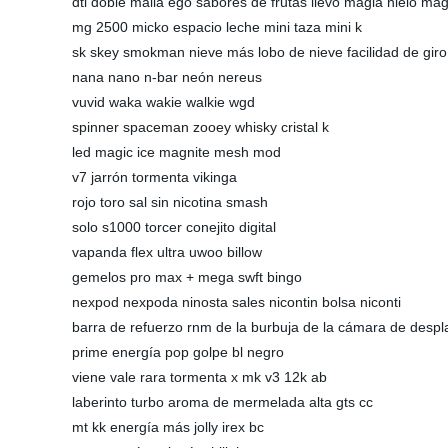
dtl doble malla ego sabores de frutas llevó magia hielo ma
mg 2500 micko espacio leche mini taza mini k
sk skey smokman nieve más lobo de nieve facilidad de giro
nana nano n-bar neón nereus
vuvid waka wakie walkie wgd
spinner spaceman zooey whisky cristal k
led magic ice magnite mesh mod
v7 jarrón tormenta vikinga
rojo toro sal sin nicotina smash
solo s1000 torcer conejito digital
vapanda flex ultra uwoo billow
gemelos pro max + mega swft bingo
nexpod nexpoda ninosta sales nicontin bolsa niconti
barra de refuerzo rnm de la burbuja de la cámara de desp
prime energía pop golpe bl negro
viene vale rara tormenta x mk v3 12k ab
laberinto turbo aroma de mermelada alta gts cc
mt kk energía más jolly irex bc