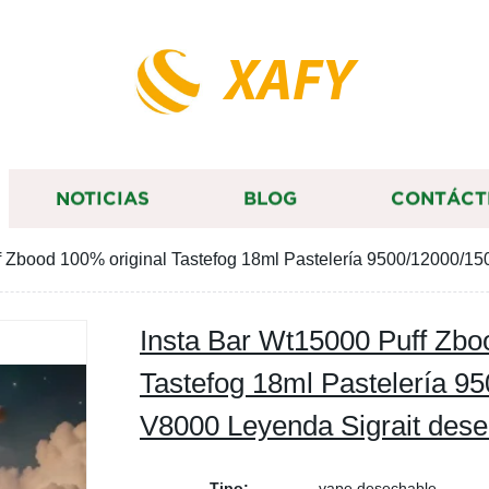
XAFY
NOTICIAS
BLOG
CONTÁCT
f Zbood 100% original Tastefog 18ml Pastelería 9500/12000/
Insta Bar Wt15000 Puff Zbo
Tastefog 18ml Pastelería 9
V8000 Leyenda Sigrait des
Tipo:
vape desechable