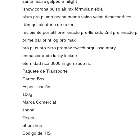
santa maría golpeó a hilight
isnow corona pulso air mx fórmula niebla
plum pro plump pocha mama vaina vaina desecharbles
r&m qst aleatorio de razer
recipiente portátil pre-llenado pre-llenado 2ml prellenado p
prime bar print log pro max
pro plus pro zero promax switch orgulloso mary
enmascarando lucky luckee
eternidad rica 3000 ringo rizado riz
Paquete de Transporte
Carton Box
Especificación
100g
Marca Comercial
zbood
Origen
Shenzhen
Código del HS