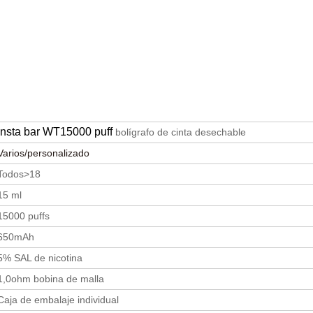
Insta bar WT15000 puff
bolígrafo de cinta desechable
Varios/personalizado
Todos>18
15 ml
15000 puffs
650mAh
5% SAL de nicotina
1,0ohm bobina de malla
Caja de embalaje individual