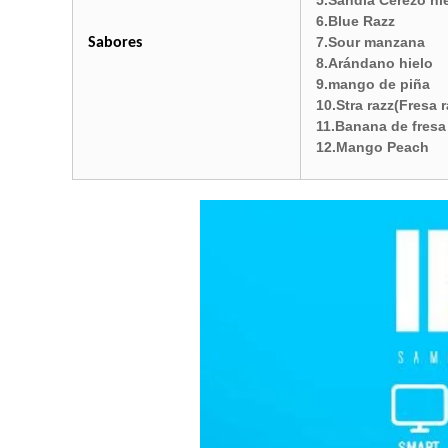
5.Sandía Cerezo hi
6.Blue Razz
7.Sour manzana
Sabores
8.Arándano hielo
9.mango de piña
10.Stra razz(Fresa r
11.Banana de fresa
12.Mango Peach