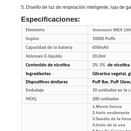
5. Diseño de luz de respiración inteligente, lujo de g
Especificaciones:
Volestech IREX 10
Elemento
Soplos
10000 Puffs
Capacidad de la batería
650mAh
Volumen E-líquido
20,0ml
Contenido de nicotina
2% 5%
de nicotina
Ingredientes
Glicerina vegetal, g
Dispositivos similares
Puff Bar, Puff Glow
Embalaje
10 unidades en la c
MOQ
200 unidades
1.Menta fresca
2.hielo exuberante
3.Sandía de la fres
4.hielo de la uva