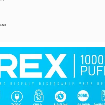
elo
azz)