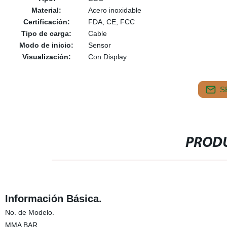
Material:
Acero inoxidable
Certificación:
FDA, CE, FCC
Tipo de carga:
Cable
Modo de inicio:
Sensor
Visualización:
Con Display
S
PRODU
Información Básica.
No. de Modelo.
MMA BAR