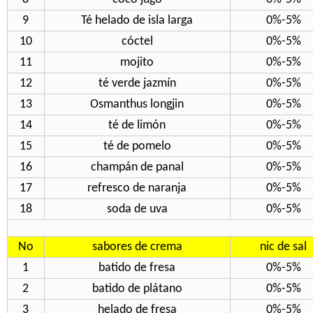
9
Té helado de isla larga
0%-5%
10
cóctel
0%-5%
11
mojito
0%-5%
12
té verde jazmín
0%-5%
13
Osmanthus longjin
0%-5%
14
té de limón
0%-5%
15
té de pomelo
0%-5%
16
champán de panal
0%-5%
17
refresco de naranja
0%-5%
18
soda de uva
0%-5%
No
sabores de crema
nic de sal
1
batido de fresa
0%-5%
2
batido de plátano
0%-5%
3
helado de fresa
0%-5%