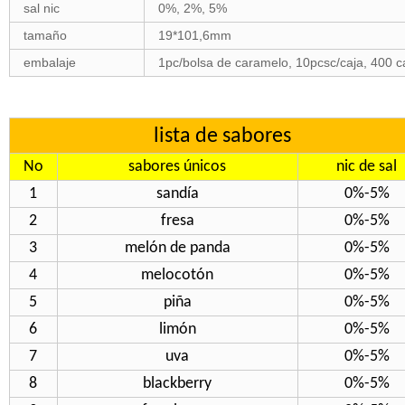
sal nic
0%, 2%, 5%
tamaño
19*101,6mm
embalaje
1pc/bolsa de caramelo, 10pcsc/caja, 400 c
lista de sabores
No
sabores únicos
nic de sal
1
sandía
0%-5%
2
fresa
0%-5%
3
melón de panda
0%-5%
4
melocotón
0%-5%
5
piña
0%-5%
6
limón
0%-5%
7
uva
0%-5%
8
blackberry
0%-5%