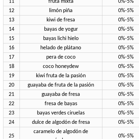
11
fruta mixta
0%-5%
12
limón piña
0%-5%
13
kiwi de fresa
0%-5%
14
bayas de yogur
0%-5%
15
bayas lichi hielo
0%-5%
16
helado de plátano
0%-5%
17
pera de coco
0%-5%
18
coco honeydew
0%-5%
19
kiwi fruta de la pasión
0%-5%
20
guayaba de fruta de la pasión
0%-5%
21
guayaba de fresa
0%-5%
22
fresa de bayas
0%-5%
23
bayas verdes ciruelas
0%-5%
24
dulce de algodón de fresa
0%-5%
caramelo de algodón de
25
0%-5%