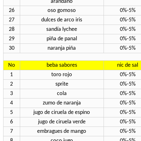
arándano
26
oso gomoso
0%-5%
27
dulces de arco iris
0%-5%
28
sandía lychee
0%-5%
29
piña de panal
0%-5%
30
naranja piña
0%-5%
No
beba sabores
nic de sal
1
toro rojo
0%-5%
2
sprite
0%-5%
3
cola
0%-5%
4
zumo de naranja
0%-5%
5
jugo de ciruela de espino
0%-5%
6
jugo de ciruela verde
0%-5%
7
embragues de mango
0%-5%
8
coco jugo
0%-5%