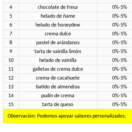
4
chocolate de fresa
0%-5%
5
helado de ñame
0%-5%
6
helado de honeydew
0%-5%
7
crema dulce
0%-5%
8
pastel de arándanos
0%-5%
9
tarta de vainilla limón
0%-5%
10
helado de vainilla
0%-5%
11
galletas de crema dulce
0%-5%
12
crema de cacahuete
0%-5%
13
batido de almendras
0%-5%
14
pudín de crema
0%-5%
15
tarta de queso
0%-5%
Observación: Podemos apoyar sabores personalizados.