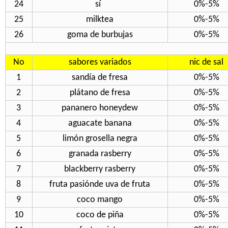
24
sí
0%-5%
25
milktea
0%-5%
26
goma de burbujas
0%-5%
No
sabores variados
nic de sal
1
sandía de fresa
0%-5%
2
plátano de fresa
0%-5%
3
pananero honeydew
0%-5%
4
aguacate banana
0%-5%
5
limón grosella negra
0%-5%
6
granada rasberry
0%-5%
7
blackberry rasberry
0%-5%
8
fruta pasiónde uva de fruta
0%-5%
9
coco mango
0%-5%
10
coco de piña
0%-5%