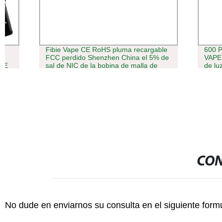
Fibie Vape CE RoHS pluma recargable
600 Puffs 2m
FCC perdido Shenzhen China el 5% de
VAPE Pen ele
sal de NIC de la bobina de malla de
de luz regist
sabores de frutas María 4000 Puff Vape
desechables
CON
No dude en enviarnos su consulta en el siguiente form