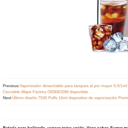
Previous:
Vaporizador desechable para tanques al por mayor 0,5/1ml 
Cecriable Wape Factory OEM&ODM disponible
Next:
Último diseño 7500 Puffs 16ml dispositivo de vaporización Pre
Batería para bolígrafo
,
vapear reino unido
,
Vape sabor
,
Fumar má