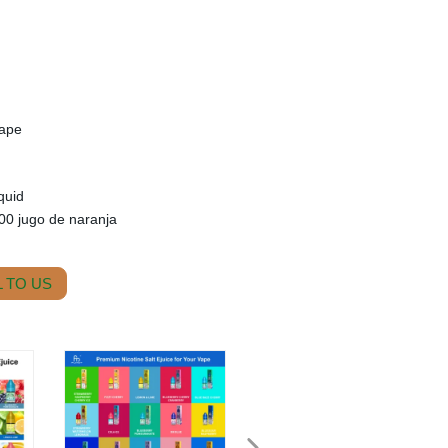
pape
quid
00 jugo de naranja
 TO US