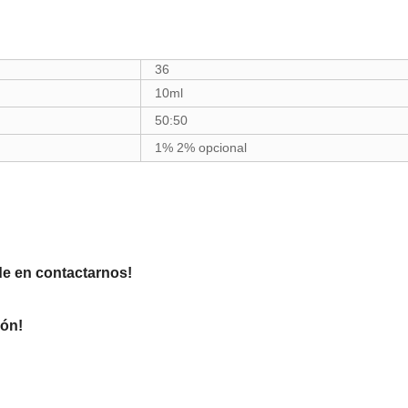
36
10ml
50:50
1% 2% opcional
de en contactarnos!
ión!