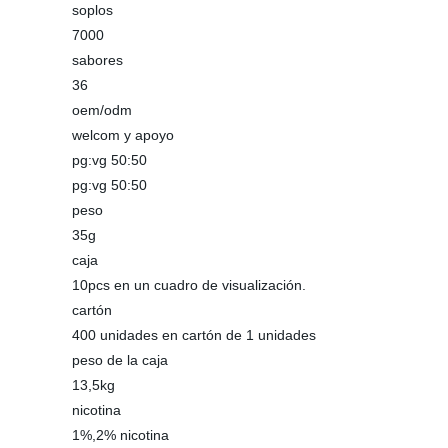
soplos
7000
sabores
36
oem/odm
welcom y apoyo
pg:vg 50:50
pg:vg 50:50
peso
35g
caja
10pcs en un cuadro de visualización.
cartón
400 unidades en cartón de 1 unidades
peso de la caja
13,5kg
nicotina
1%,2% nicotina