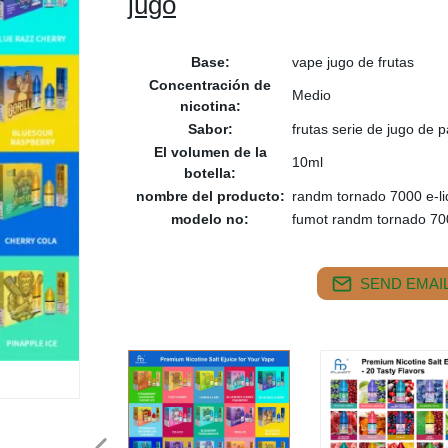
jugo
Base:
vape jugo de frutas
Concentración de
Medio
nicotina:
Sabor:
frutas serie de jugo de 
El volumen de la
10ml
botella:
nombre del producto:
randm tornado 7000 e-li
modelo no:
fumot randm tornado 70
SEND EMAIL