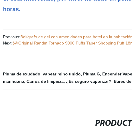
horas.
Previous:
Bolígrafo de gel con amenidades para hotel en la habitación
Next:
{@Original Randm Tornado 9000 Puffs Taper Shopping Puff 18ml
Pluma de exudado
,
vapear reino unido
,
Pluma G
,
Encender Vap
marihuana
,
Carros de limpieza
,
¿Es seguro vaporizar?
,
Bares de
PRODUCT