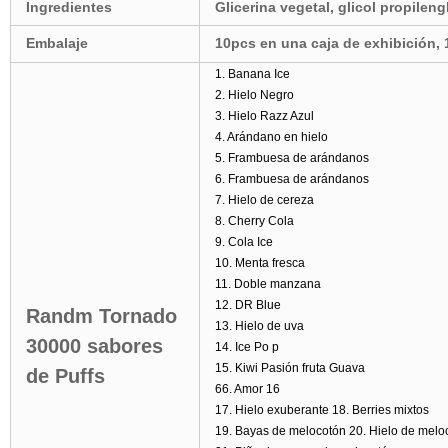
Ingredientes
Glicerina vegetal, glicol propilengl
Embalaje
10pcs en una caja de exhibición, 
1. Banana Ice
2. Hielo Negro
3. Hielo Razz Azul
4. Arándano en hielo
5. Frambuesa de arándanos
6. Frambuesa de arándanos
7. Hielo de cereza
8. Cherry Cola
9. Cola Ice
10. Menta fresca
11. Doble manzana
12. DR Blue
Randm Tornado
13. Hielo de uva
30000 sabores
14. Ice Po p
15. Kiwi Pasión fruta Guava
de Puffs
66. Amor 16
17. Hielo exuberante 18. Berries mixtos
19. Bayas de melocotón 20. Hielo de melo