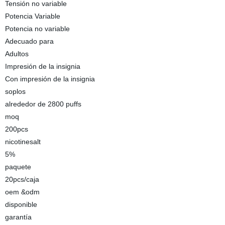
Tensión no variable
Potencia Variable
Potencia no variable
Adecuado para
Adultos
Impresión de la insignia
Con impresión de la insignia
soplos
alrededor de 2800 puffs
moq
200pcs
nicotinesalt
5%
paquete
20pcs/caja
oem &odm
disponible
garantía