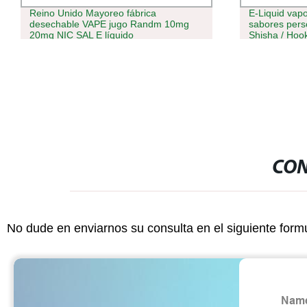
E-Liquid vaporing Juice Frutas mezcla
Ezgoing Fac
sabores personalizados NIC TPD
Puff Mini Ca
Shisha / Hookah / E- Vap Flavors jugo
VAPE Pen pap
de Ejuice\vapor\NIC jugo de sal\E Aceite
de Hookah
CON
No dude en enviarnos su consulta en el siguiente form