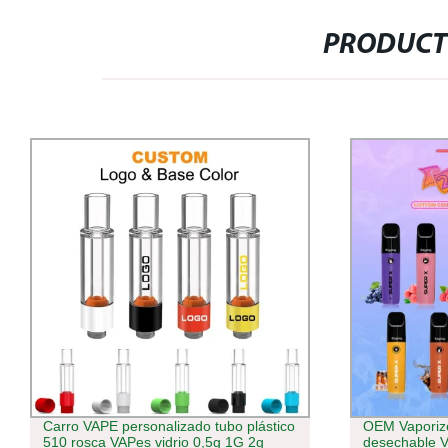
PRODUCT
OEM Vaporizer mayorista Distribuidor
Recargar Pu
desechable VAPE E Cigarette Puff
perdido Shen