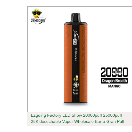
Ezgoing Factory LED Show 20000puff 25000puff
ueso
25K desechable Vaper Wholesale Barra Gran Puff
VAPE Pen Puff