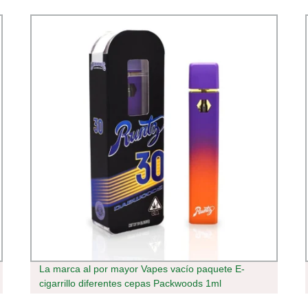
La marca al por mayor Vapes vacío paquete E-
cigarrillo diferentes cepas Packwoods 1ml
desechable vacía Vapedabwoods Runtz X