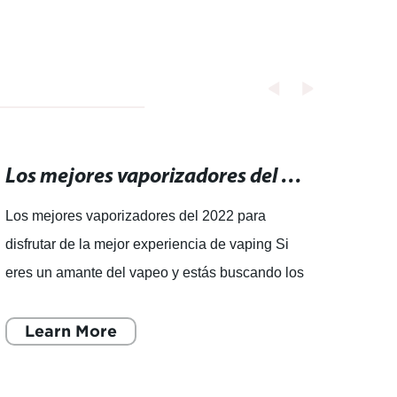
Los mejores vaporizadores del 2022 para disfrutar de la mejor experiencia de vaping
Los mejores vaporizadores del 2022 para
El Ni
disfrutar de la mejor experiencia de vaping Si
encue
eres un amante del vapeo y estás buscando los
elect
mejores dispositivos para disfrutar de una
debid
experiencia de vaping
Learn More
Según
L