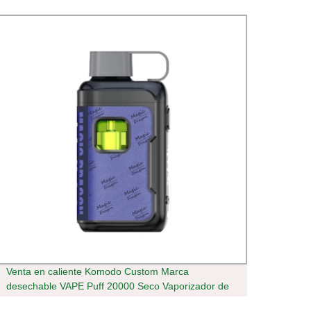
Venta en caliente Komodo Custom Marca
Fábri
desechable VAPE Puff 20000 Seco Vaporizador de
Ejuice
hierbas