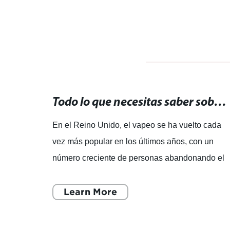
Kits de vapeo: Encuentra los mejores sets para vaporizar en una sola tienda.
Todo lo que necesitas saber sobre vapear en el Reino Unido: guía completa
nda
En el Reino Unido, el vapeo se ha vuelto cada
vez más popular en los últimos años, con un
a que
número creciente de personas abandonando el
tabaco tradicional a favor de los cigarrillos
electrónicos. C
Learn More