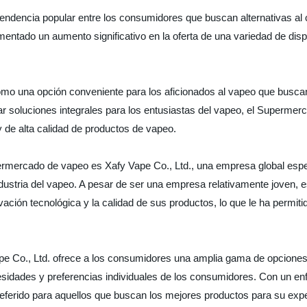
tendencia popular entre los consumidores que buscan alternativas al c
entado un aumento significativo en la oferta de una variedad de dispo
omo una opción conveniente para los aficionados al vapeo que busc
ar soluciones integrales para los entusiastas del vapeo, el Superme
 y de alta calidad de productos de vapeo.
rmercado de vapeo es Xafy Vape Co., Ltd., una empresa global espec
stria del vapeo. A pesar de ser una empresa relativamente joven, es
vación tecnológica y la calidad de sus productos, lo que le ha permiti
pe Co., Ltd. ofrece a los consumidores una amplia gama de opciones
sidades y preferencias individuales de los consumidores. Con un enfoq
eferido para aquellos que buscan los mejores productos para su expe