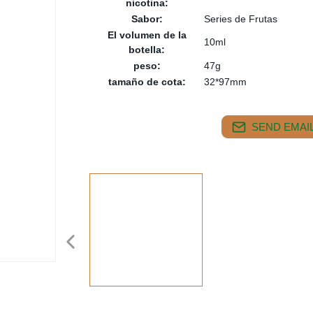
nicotina:
Sabor:
Series de Frutas
El volumen de la
10ml
botella:
peso:
47g
tamaño de cota:
32*97mm
SEND EMAIL