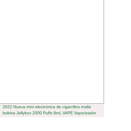
2022 Nueva mini electrónica de cigarrillos malla
Más b
bobina Jellybox 2000 Puffs 8mL VAPE Vaporizador
nitril
de hierbas secas electrónico