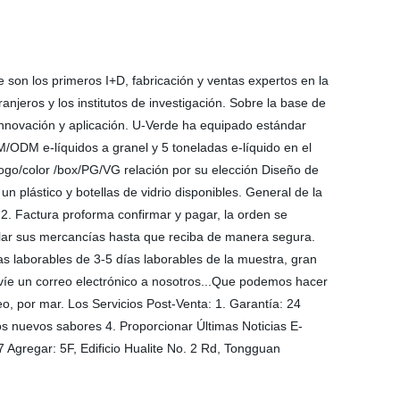
 son los primeros I+D, fabricación y ventas expertos en la
njeros y los institutos de investigación. Sobre la base de
, innovación y aplicación. U-Verde ha equipado estándar
/ODM e-líquidos a granel y 5 toneladas e-líquido en el
ogo/color /box/PG/VG relación por su elección Diseño de
plástico y botellas de vidrio disponibles. General de la
2. Factura proforma confirmar y pagar, la orden se
rolar sus mercancías hasta que reciba de manera segura.
 laborables de 3-5 días laborables de la muestra, gran
nvíe un correo electrónico a nosotros...Que podemos hacer
or mar. Los Servicios Post-Venta: 1. Garantía: 24
os nuevos sabores 4. Proporcionar Últimas Noticias E-
Agregar: 5F, Edificio Hualite No. 2 Rd, Tongguan