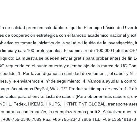
ión de calidad premium saludable e-líquido. El equipo básico de U-verde
es de cooperación estratégica con el famoso académico nacional y extra
bjetivo es tomar la iniciativa de la salud e-Liquido de la investigación
impia y casi 100 profesionales. El suministro de 100.000 botellas OEM
íquido: La muestra se pueden enviar gratis para probar antes de fin L
 requerido en el punto muerto y el embalaje de la marca de UG Con un 
dido: 1. Por favor, díganos la cantidad de volumen, , el sabor y NT. 
ienes, y le enviaremos el nº de seguimiento. 4. Vamos a ayudar a cont
o: Aceptamos PayPal, W/U, T/T Producir/el tiempo de envío: 1-2 días
aborables para el envío. Lista de sabor: (Para obtener más sabores, e
NDHL, Fedex, HKEMS, HKUPS, HKTNT, TNT GLOBAL, transporte aéreo, p
o para su confirmación, la reemplazaremos por ti 3. Actualizar nuestr
Tel.: +86-755-2340 7889 Fax: +86-755-2340 7886 TEL: +86-13554818787 