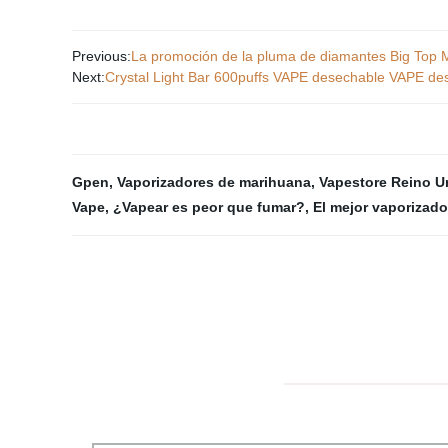
Previous:
La promoción de la pluma de diamantes Big Top Mu
Next:
Crystal Light Bar 600puffs VAPE desechable VAPE de
Gpen
,
Vaporizadores de marihuana
,
Vapestore Reino U
Vape
,
¿Vapear es peor que fumar?
,
El mejor vaporizad