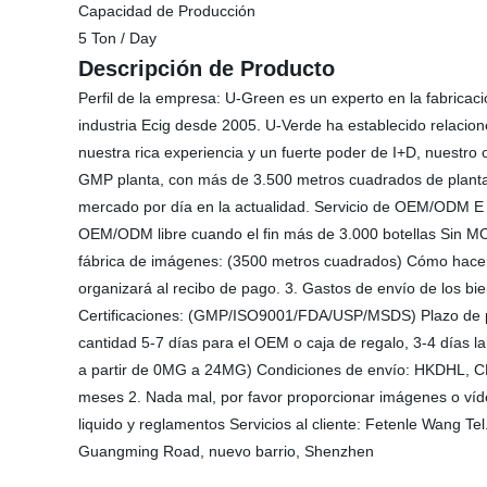
Capacidad de Producción
5 Ton / Day
Descripción de Producto
Perfil de la empresa: U-Green es un experto en la fabricac
industria Ecig desde 2005. U-Verde ha establecido relacion
nuestra rica experiencia y un fuerte poder de I+D, nuestro o
GMP planta, con más de 3.500 metros cuadrados de planta l
mercado por día en la actualidad. Servicio de OEM/ODM E l
OEM/ODM libre cuando el fin más de 3.000 botellas Sin MOQ
fábrica de imágenes: (3500 metros cuadrados) Cómo hacer pe
organizará al recibo de pago. 3. Gastos de envío de los b
Certificaciones: (GMP/ISO9001/FDA/USP/MSDS) Plazo de pag
cantidad 5-7 días para el OEM o caja de regalo, 3-4 días l
a partir de 0MG a 24MG) Condiciones de envío: HKDHL, C
meses 2. Nada mal, por favor proporcionar imágenes o víde
liquido y reglamentos Servicios al cliente: Fetenle Wang 
Guangming Road, nuevo barrio, Shenzhen