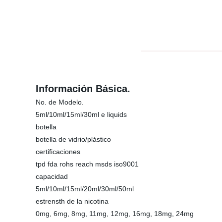
Información Básica.
No. de Modelo.
5ml/10ml/15ml/30ml e liquids
botella
botella de vidrio/plástico
certificaciones
tpd fda rohs reach msds iso9001
capacidad
5ml/10ml/15ml/20ml/30ml/50ml
estrensth de la nicotina
0mg, 6mg, 8mg, 11mg, 12mg, 16mg, 18mg, 24mg