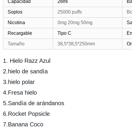
Capacidad
28ml
Ba
Soplos
25000 puffs
Bo
Nicotina
0mg 20mg 50mg
Sa
Recargable
Tipo C
Em
Tamaño
38,5*38,5*250mm
Or
1. Hielo Razz Azul
2.hielo de sandía
3.hielo polar
4.Fresa hielo
5.Sandía de arándanos
6.Rocket Popsicle
7.Banana Coco