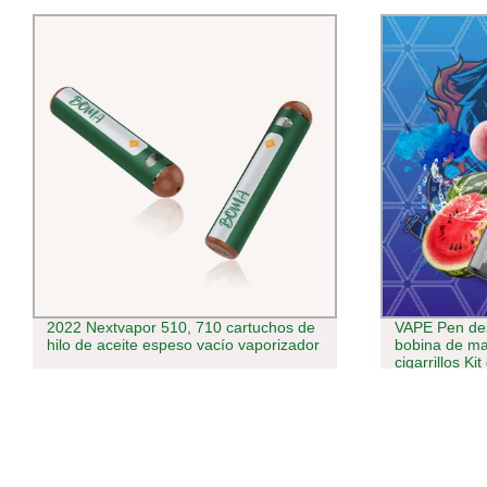
VAPE Pen desechable Arymi 28000 Puff
Comercio al 
bobina de malla electrónica de
cerámica de 
cigarrillos Kit de inicio de vaporizador
ml de cigarri
recargable 20 sabores más nuevo
cartuchos de
recargable V
vaporizador