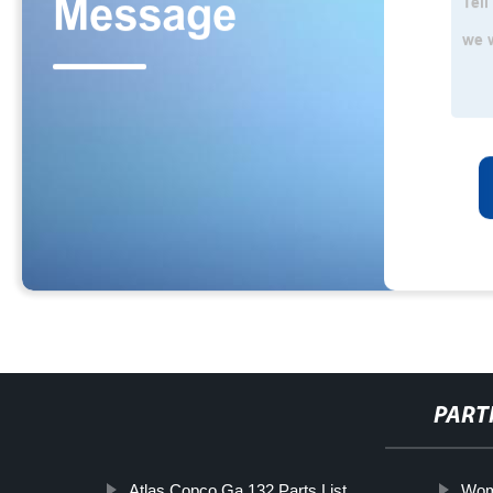
PART
Atlas Copco Ga 132 Parts List
Wom