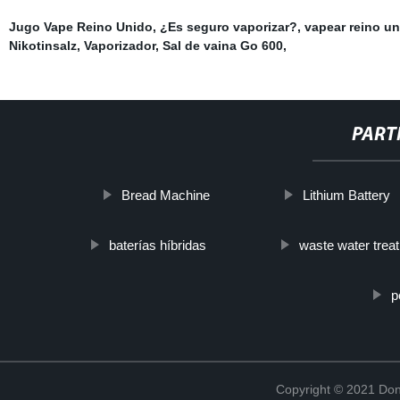
Jugo Vape Reino Unido
,
¿Es seguro vaporizar?
,
vapear reino u
Nikotinsalz
,
Vaporizador
,
Sal de vaina Go 600
,
PART
Bread Machine
Lithium Battery
baterías híbridas
waste water treat
p
Copyright © 2021 Don