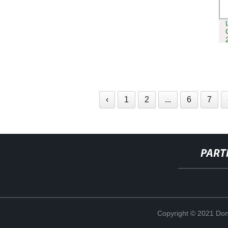
‹
1
2
...
6
7
PART
Copyright © 2021 Don