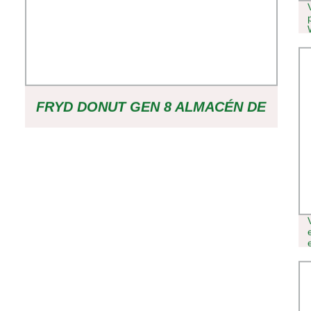
FRYD DONUT GEN 8 ALMACÉN DE
EE. UU. VAPES DESECHABLES
RECARGABLES EN BOLÍGRAFOS
2.0ML VAPEO PRECARGADO